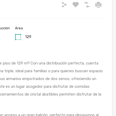
ucción
Área
129
 piso de 129 m²! Con una distribución perfecta, cuenta
a triple, ideal para familias o para quienes buscan espacio
r sus armarios empotrados de dos senos, ofreciendo un
e es un lugar acogedor para disfrutar de comidas
cerramientos de cristal abatibles permiten disfrutar de la
on acceso a un gran balcón, perfecto para desayunos al