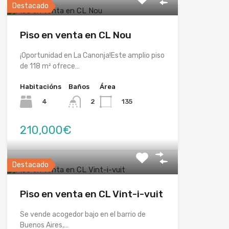
Destacado
Piso en venta en CL Nou
¡Oportunidad en La Canonja!Este amplio piso
de 118 m² ofrece…
Habitacións
Baños
Área
4
135
2
210,000€
Destacado
Piso en venta en CL Vint-i-vuit
Se vende acogedor bajo en el barrio de
Buenos Aires,…