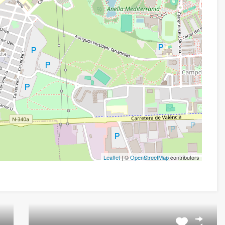
Leaflet
| ©
OpenStreetMap
contributors