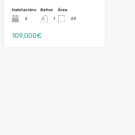
Habitacións
Baños
Área
2
69
1
109,000€